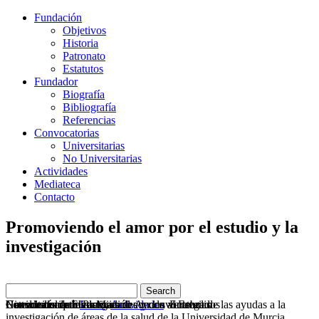
Fundación
Objetivos
Historia
Patronato
Estatutos
Fundador
Biografía
Bibliografía
Referencias
Convocatorias
Universitarias
No Universitarias
Actividades
Mediateca
Contacto
Promoviendo el amor por el estudio y la
investigación
Convocatoria de Premios de Ayuda al Estudio
Consulta nuestras actividades y convocatorias
Los inicios de Elias Manuel con los vertebrados
Historia del fundador
Novedades de investigación
Usted está aquí:
Inicio
Actividades
Entrega de las ayudas a la
investigación de áreas de la salud de la Universidad de Murcia