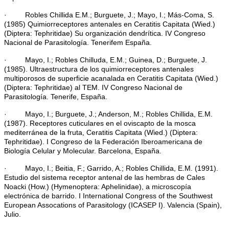
· Robles Chillida E.M.; Burguete, J.; Mayo, I.; Más-Coma, S.
(1985) Quimiorreceptores antenales en Ceratitis Capitata (Wied.)
(Diptera: Tephritidae) Su organización dendrítica. IV Congreso
Nacional de Parasitología. Tenerifem España.
· Mayo, I.; Robles Chilluda, E.M.; Guinea, D.; Burguete, J.
(1985). Ultraestructura de los quimiorreceptores antenales
multiporosos de superficie acanalada en Ceratitis Capitata (Wied.)
(Diptera: Tephritidae) al TEM. IV Congreso Nacional de
Parasitología. Tenerife, España.
· Mayo, I.; Burguete, J.; Anderson, M.; Robles Chillida, E.M.
(1987). Receptores cuticulares en el oviscapto de la mosca
mediterránea de la fruta, Ceratitis Capitata (Wied.) (Diptera:
Tephritidae). I Congreso de la Federación Iberoamericana de
Biología Celular y Molecular. Barcelona, España.
· Mayo, I.; Beitia, F.; Garrido, A.; Robles Chillida, E.M. (1991).
Estudio del sistema receptor antenal de las hembras de Cales
Noacki (How.) (Hymenoptera: Aphelinidae), a microscopía
electrónica de barrido. I International Congress of the Southwest
European Assocations of Parasitology (ICASEP I). Valencia (Spain),
Julio.