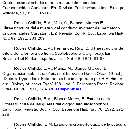
Contribución al estudio ultraestructural del nematodo
Criconemoides Curvatum.
En:
Revista: Publicaciones Inst. Biología
Aplicada, 51, 1971, 97-102.
· Robles Chillida, E.M.; Vela, A.; Blancos Marcos E.
Ultraestructura del estilete y del conducto excretor del nematodo
Criconemoides Curvatum.
En:
Revista: Bol. R. Soc. Española Hist-
Nat. 69, 1971, 203-209
· Robles Chillida, E.M.; Fernández Ruiz, B. Ultraestructura del
clitelo de la lombriz de tierra (Alollobophora Caliginosa).
En:
Revista: Bol R. Soc: Española Hist. Nat. 69, 1971, 61-67
· Robles Chillida, E.M.; Muñiz, M.; Blanco Marcos, E,
Organización submicroscópica del huevo de Dacus Oleae (Gmel.)
(Diptera Trypetidae). Este trabajo fue incorporado por H.E. Hinton
en:
“Biology of Insect Eggs” 1981, Vol.2. Pergamon Press. Revista:
Graellsia, 26, 1971, 323-330
<Disponible>
· Robles Chillida, E.M.; Blanco Marco, E. Estudio de la
ultraestructura de las quetas del ologoqueto Alollobophora
Caliginosa. Revista: Bol. R. Soc. Española Hist. Nat. 70, 1972, 271-
278
· Robles Chillida., E.M. Estudio micromorfológico de la cutícula