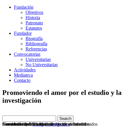
Fundación
Objetivos
Historia
Patronato
Estatutos
Fundador
Biografía
Bibliografía
Referencias
Convocatorias
Universitarias
No Universitarias
Actividades
Mediateca
Contacto
Promoviendo el amor por el estudio y la
investigación
Convocatoria de Premios de Ayuda al Estudio
Consulta nuestras actividades y convocatorias
Los inicios de Elias Manuel con los vertebrados
Historia del fundador
Novedades de investigación
Usted está aquí:
Inicio
Invertebrados
Invertebrados