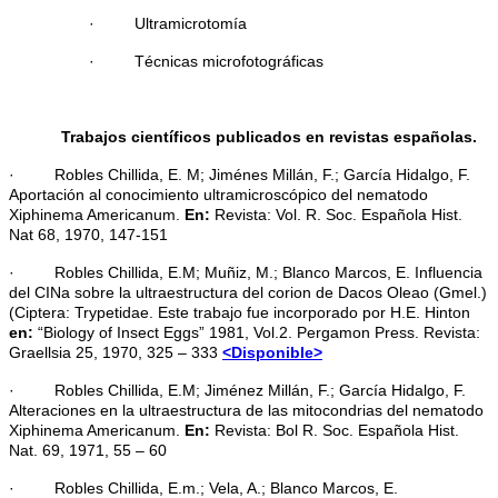
· Ultramicrotomía
· Técnicas microfotográficas
Trabajos científicos publicados en revistas españolas.
· Robles Chillida, E. M; Jiménes Millán, F.; García Hidalgo, F.
Aportación al conocimiento ultramicroscópico del nematodo
Xiphinema Americanum.
En:
Revista: Vol. R. Soc. Española Hist.
Nat 68, 1970, 147-151
· Robles Chillida, E.M; Muñiz, M.; Blanco Marcos, E. Influencia
del CINa sobre la ultraestructura del corion de Dacos Oleao (Gmel.)
(Ciptera: Trypetidae. Este trabajo fue incorporado por H.E. Hinton
en:
“Biology of Insect Eggs” 1981, Vol.2. Pergamon Press. Revista:
Graellsia 25, 1970, 325 – 333
<Disponible>
· Robles Chillida, E.M; Jiménez Millán, F.; García Hidalgo, F.
Alteraciones en la ultraestructura de las mitocondrias del nematodo
Xiphinema Americanum.
En:
Revista: Bol R. Soc. Española Hist.
Nat. 69, 1971, 55 – 60
· Robles Chillida, E.m.; Vela, A.; Blanco Marcos, E.