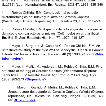
antenal y formaciones sensitivas adyacentes en Aglais Urticae
(L.1758) (Lep.: Nymphalidae).
En:
Revista: EOS 47, 1973, 335-346
· Robles Chillida, E.M. Contribución al estudio
micromorfológico del huevo y la larva de Ceratitis Capitata
(Wied1824) (Diptera: Trypetidae).
En:
Graelsia 29, 1975, 211-224
· Robles Chillida, E.M. Aspectos de la biología de una especie
de insecto con caracteres primitivos (Colémbolo) en cría artificial.
En:
Bol. R. Soc. Española Hist. Nat. 77, 1979, 419-427
· Mayo, I.; Burguete, J.: Castaño C.; Robles Chillida, E.M. An
ultrastructural study of the cyst Wall of Sacocystis Dugesii in Pdarcis
Lilfordi.
En:
Revista: Rev. Iber. Parasitol 48 (3) 1988, 245-251
<Más
información>
· Mayo, I.; Muñiz, M.; Anderson. M.; Robles Chillida. E.M. Fine
structure of the egg of Ceratitis Capitata (Wiedemann) (Diptera:
Tephritidae).
En:
Revista: Invest. Agr. Produc. Y Prot. Veg. 4(2)
1989, 263-273
<Disponible>
· Mayo, I.; Garrido, A. Muñiz. M.; Robles Chillida, E.M.
Utraestructura del pupario de Ceratitis Capitata (Wied.) (Diptera:
Tephritidae).
En:
Revista: Bol. San. Veg.- Plagas. 15, 1989, 143-
148
<Disponible>