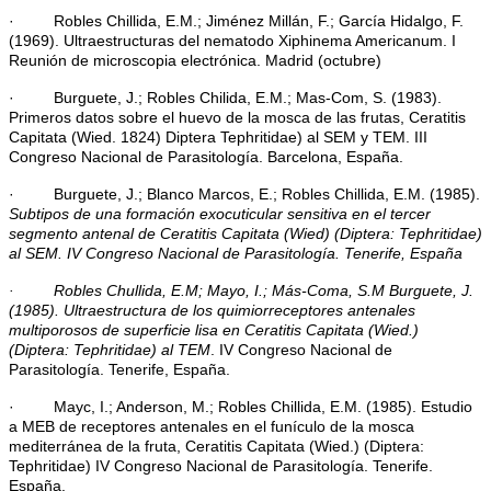
· Robles Chillida, E.M.; Jiménez Millán, F.; García Hidalgo, F.
(1969). Ultraestructuras del nematodo Xiphinema Americanum. I
Reunión de microscopia electrónica. Madrid (octubre)
· Burguete, J.; Robles Chilida, E.M.; Mas-Com, S. (1983).
Primeros datos sobre el huevo de la mosca de las frutas, Ceratitis
Capitata (Wied. 1824) Diptera Tephritidae) al SEM y TEM. III
Congreso Nacional de Parasitología. Barcelona, España.
· Burguete, J.; Blanco Marcos, E.; Robles Chillida, E.M. (1985).
Subtipos de una formación exocuticular sensitiva en el tercer
segmento antenal de Ceratitis Capitata (Wied) (Diptera: Tephritidae)
al SEM. IV Congreso Nacional de Parasitología. Tenerife, España
· Robles Chullida, E.M; Mayo, I.; Más-Coma, S.M Burguete, J.
(1985). Ultraestructura de los quimiorreceptores antenales
multiporosos de superficie lisa en Ceratitis Capitata (Wied.)
(Diptera: Tephritidae) al TEM
. IV Congreso Nacional de
Parasitología. Tenerife, España.
· Mayc, I.; Anderson, M.; Robles Chillida, E.M. (1985). Estudio
a MEB de receptores antenales en el funículo de la mosca
mediterránea de la fruta, Ceratitis Capitata (Wied.) (Diptera:
Tephritidae) IV Congreso Nacional de Parasitología. Tenerife.
España.