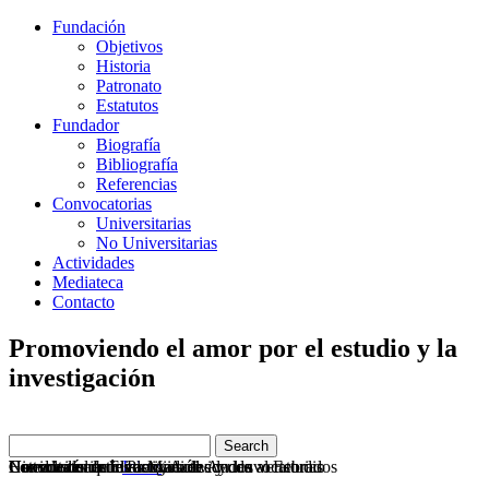
Fundación
Objetivos
Historia
Patronato
Estatutos
Fundador
Biografía
Bibliografía
Referencias
Convocatorias
Universitarias
No Universitarias
Actividades
Mediateca
Contacto
Promoviendo el amor por el estudio y la
investigación
Convocatoria de Premios de Ayuda al Estudio
Consulta nuestras actividades y convocatorias
Los inicios de Elias Manuel con los vertebrados
Historia del fundador
Novedades de investigación
Usted está aquí:
Inicio
Actividades